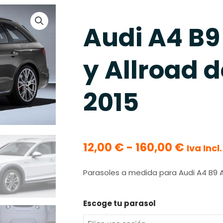
Audi A4 B9
y Allroad 
2015
Rango
12,00
€
-
160,00
€
Iva Incl.
de
precio
Parasoles a medida para Audi A4 B9 A
desde
12,00 
Audi
Escoge tu parasol
hasta
A4
160,00