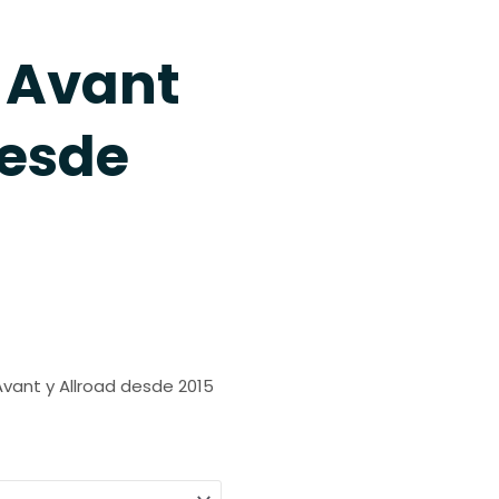
 Avant
desde
s:
vant y Allroad desde 2015
€
 €