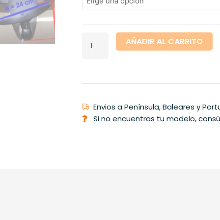
B9
Avant
y
Allroad
AÑADIR AL CARRITO
desde
2015
cantidad
Envios a Península, Baleares y Port
Si no encuentras tu modelo, consú