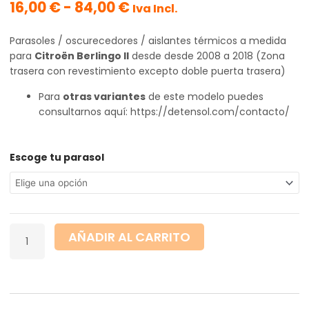
Rango
16,00
€
-
84,00
€
Iva Incl.
de
precios:
Parasoles / oscurecedores / aislantes térmicos a medida
desde
para
Citroën Berlingo II
desde desde 2008 a 2018 (Zona
16,00 €
trasera con revestimiento excepto doble puerta trasera)
hasta
84,00 €
Para
otras variantes
de este modelo puedes
consultarnos aquí: https://detensol.com/contacto/
Citroën
Escoge tu parasol
Berlingo
II
desde
2008
a
AÑADIR AL CARRITO
2018
(Zona
trasera
con
revestimiento