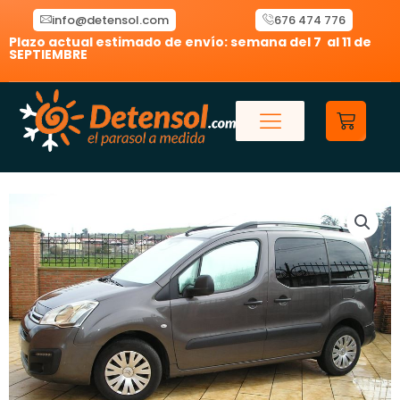
Ir
info@detensol.com
676 474 776
al
Plazo actual estimado de envío: semana del 7 al 11 de
contenido
SEPTIEMBRE
Carrit