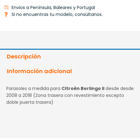
excepto
Envios a Península, Baleares y Portugal
doble
Si no encuentras tu modelo, consúltanos.
puerta)
cantidad
Descripción
Información adicional
Parasoles a medida para
Citroën Berlingo II
desde desde
2008 a 2018 (Zona trasera con revestimiento excepto
doble puerta trasera)