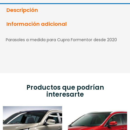
Descripción
Información adicional
Parasoles a medida para Cupra Formentor desde 2020
Productos que podrían
interesarte
Rango
Rango
Este
E
de
de
producto
p
precios:
precios:
tiene
t
desde
desde
múltiples
m