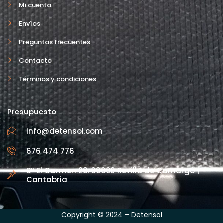
Mi cuenta
Envíos
Preguntas frecuentes
Contacto
Términos y condiciones
Presupuesto
info@detensol.com
676 474 776
Bº El Carmen 28. 39600 Revilla de Camargo |
Cantabria
Copyright © 2024 – Detensol