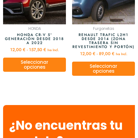
opciones
o
se
s
pueden
p
elegir
e
HONDA
Furgonetas
en
e
HONDA CR-V 5ª
RENAULT TRAFIC L2H1
GENERACIÓN DESDE 2018
DESDE 2014 (ZONA
la
l
A 2022
TRASERA SIN
página
p
REVESTIMIENTO Y PORTÓN)
12,00
€
-
157,50
€
Iva Incl.
de
d
12,00
€
-
89,00
€
Iva Incl.
producto
p
Seleccionar
Seleccionar
opciones
opciones
¿No encuentras tu