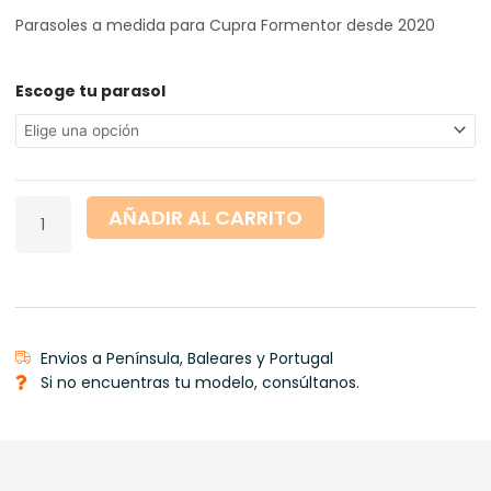
precios:
Parasoles a medida para Cupra Formentor desde 2020
desde
5,00 €
hasta
Cupra
Escoge tu parasol
143,50 €
Formentor
desde
2020
cantidad
AÑADIR AL CARRITO
Envios a Península, Baleares y Portugal
Si no encuentras tu modelo, consúltanos.