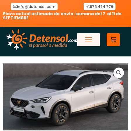
Ir
info@detensol.com
676 474 776
al
Plazo actual estimado de envío: semana del 7 al 11 de
contenido
SEPTIEMBRE
Carrit