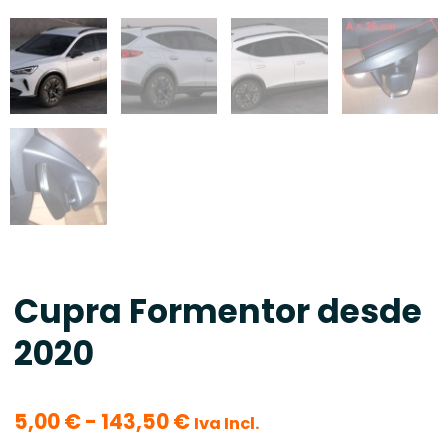
Cupra Formentor desde
2020
Rango
5,00
€
-
143,50
€
Iva Incl.
de