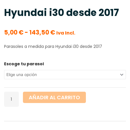
Hyundai i30 desde 2017
Rango
5,00
€
-
143,50
€
Iva Incl.
de
precios:
Parasoles a medida para Hyundai i30 desde 2017
desde
5,00 €
hasta
Hyundai
Escoge tu parasol
143,50 €
i30
desde
2017
cantidad
AÑADIR AL CARRITO