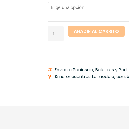
Insignia
Grand
Sport
desde
2017
AÑADIR AL CARRITO
a
2022
cantidad
Envios a Península, Baleares y Port
Si no encuentras tu modelo, consú