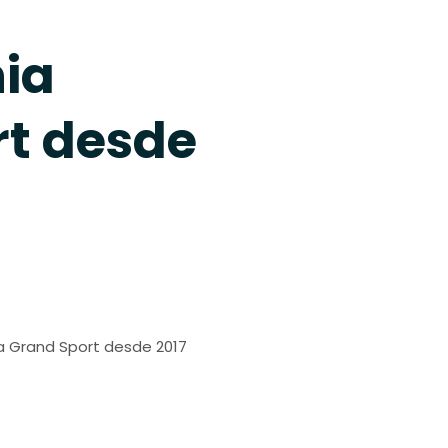
nia
rt desde
:
a Grand Sport desde 2017
€