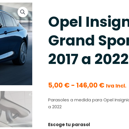
Opel Insig
Grand Spo
2017 a 2022
Rango
5,00
€
-
146,00
€
Iva Incl.
de
precios
Parasoles a medida para Opel Insigni
desde
a 2022
5,00 €
hasta
Opel
Escoge tu parasol
146,00 