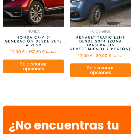
Las
L
157,50 €
89,00 €
opciones
o
se
s
pueden
p
elegir
e
HONDA
Furgonetas
en
e
HONDA CR-V 5ª
RENAULT TRAFIC L2H1
GENERACIÓN DESDE 2018
DESDE 2014 (ZONA
la
l
A 2022
TRASERA SIN
página
p
REVESTIMIENTO Y PORTÓN)
12,00
€
-
157,50
€
Iva Incl.
de
d
12,00
€
-
89,00
€
Iva Incl.
producto
p
Seleccionar
Seleccionar
opciones
opciones
¿No encuentras tu