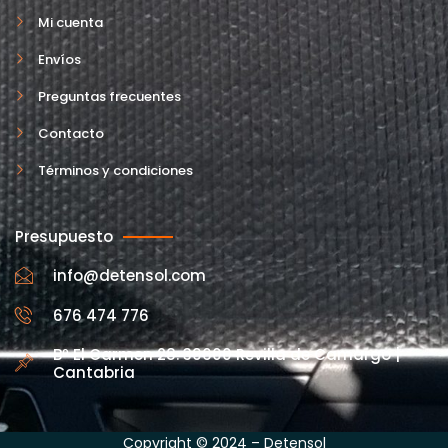
Mi cuenta
Envíos
Preguntas frecuentes
Contacto
Términos y condiciones
Presupuesto
info@detensol.com
676 474 776
Bº El Carmen 28. 39600 Revilla de Camargo |
Cantabria
Copyright © 2024 – Detensol