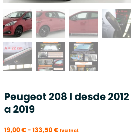
Peugeot 208 I desde 2012
a 2019
Rango
19,00
€
-
133,50
€
Iva Incl.