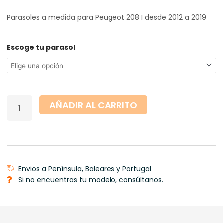
de
precios:
Parasoles a medida para Peugeot 208 I desde 2012 a 2019
desde
19,00 €
hasta
Peugeot
Escoge tu parasol
133,50 €
208
I
desde
2012
a
AÑADIR AL CARRITO
2019
cantidad
Envios a Península, Baleares y Portugal
Si no encuentras tu modelo, consúltanos.