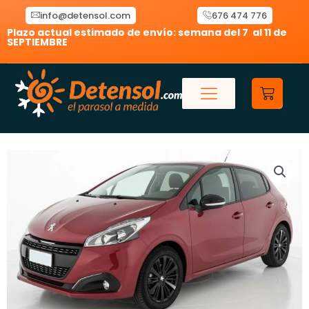
Ir
info@detensol.com
676 474 776
al
Plazo actual estimado de envío: semana del 7 al 11 de
contenido
SEPTIEMBRE
Carrit