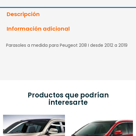
Descripción
Información adicional
Parasoles a medida para Peugeot 208 I desde 2012 a 2019
Productos que podrían
interesarte
Rango
Rango
Este
E
de
de
producto
p
precios:
precios:
tiene
t
desde
desde