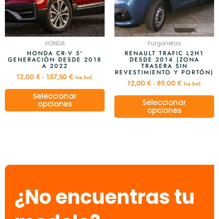
opciones
o
se
s
pueden
p
elegir
e
HONDA
Furgonetas
en
e
HONDA CR-V 5ª
RENAULT TRAFIC L2H1
GENERACIÓN DESDE 2018
DESDE 2014 (ZONA
la
l
A 2022
TRASERA SIN
página
p
REVESTIMIENTO Y PORTÓN)
12,00
€
-
157,50
€
Iva Incl.
de
d
12,00
€
-
89,00
€
Iva Incl.
producto
p
Seleccionar
Seleccionar
opciones
opciones
¿No encuentras tu