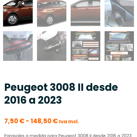
Peugeot 3008 II desde
2016 a 2023
Rango
7,50
€
-
148,50
€
Iva Incl.
de
precios:
Parasoles a medida para Peugeot 3008 II desde 2016 a 2023