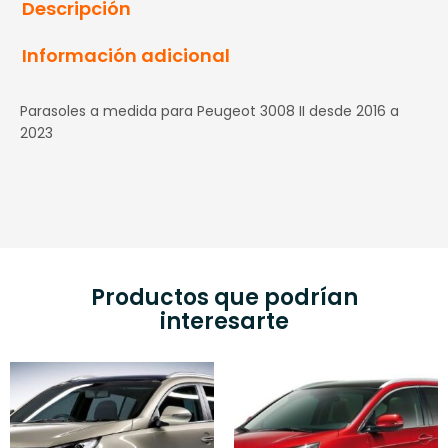
Descripción
Información adicional
Parasoles a medida para Peugeot 3008 II desde 2016 a
2023
Productos que podrían
interesarte
Rango
Rango
Este
E
de
de
producto
p
precios:
precios:
tiene
t
desde
desde
múltiples
m
19,00 €
12,00 €