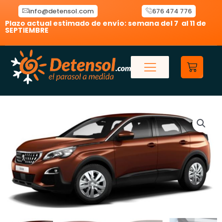
Ir
info@detensol.com
676 474 776
al
Plazo actual estimado de envío: semana del 7 al 11 de
contenido
SEPTIEMBRE
Carrit