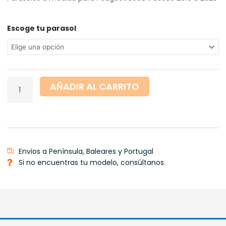
desde
7,50 €
hasta
Peugeot
Escoge tu parasol
148,50 €
3008
II
desde
2016
a
AÑADIR AL CARRITO
2023
cantidad
Envios a Península, Baleares y Portugal
Si no encuentras tu modelo, consúltanos.