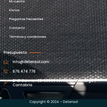
Mi cuenta
Envíos
Preguntas frecuentes
Contacto
Términos y condiciones
Presupuesto
info@detensol.com
676 474 776
Bº El Carmen 28. 39600 Revilla de Camargo |
Cantabria
Copyright © 2024 – Detensol